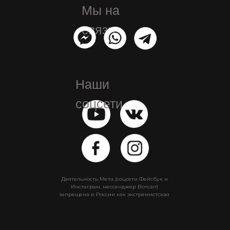
Мы на
связи
Наши
соцсети
Деятельность Мета (соцсети Фейсбук и
Инстаграм, мессенджер Вотсап)
запрещена в России как экстремистская